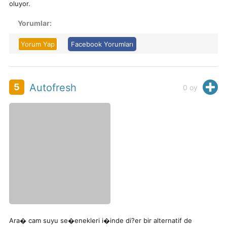
oluyor.
Yorumlar:
Yorum Yap
Facebook Yorumları
H
5
Autofresh
0
oy
Ara� cam suyu se�enekleri i�inde di?er bir alternatif de