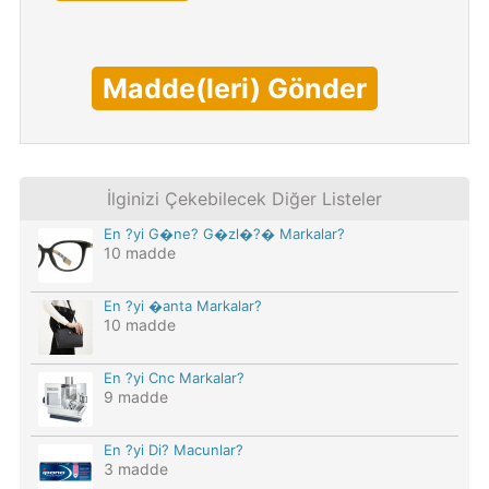
Madde(leri) Gönder
İlginizi Çekebilecek Diğer Listeler
En ?yi G�ne? G�zl�?� Markalar?
10 madde
En ?yi �anta Markalar?
10 madde
En ?yi Cnc Markalar?
9 madde
En ?yi Di? Macunlar?
3 madde