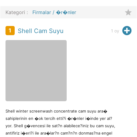
Kategori :
Firmalar / �r�nler
X
H
1
Shell Cam Suyu
1
oy
Shell winter screenwash concentrate cam suyu ara�
sahiplerinin en �ok tercih etti?i �r�nler i�inde yer al?
yor. Shell g�vencesi ile sat?n alabilece?iniz bu cam suyu,
antifiriz i�eri?i ile ara�lar?n cam?n?n donmas?na engel