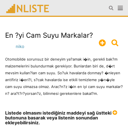
P
M
En ?yi Cam Suyu Markalar?
H
P
niko
Otomobilde sorunsuz bir deneyim ya?amak i�in, gerekli bak?m
malzemelerini bulundurmak gerekiyor. Bunlardan biri de, d�rt
mevsim kullan?lan cam suyu. So?uk havalarda donmay? �nleyen
antifiriz i�eri?i, s?cak havalarda ise etkili temizleme y�n�yle
cam suyu olmazsa olmaz. Arac?n?z i�in en iyi cam suyu markalar?
n? ara?t?r?yorsan?z, bilinmesi gerekenlere bakal?m.
Listede olmasını istediğiniz maddeyi sağ üstteki
H
butonuna basarak veya listenin sonundan
ekleyebilirsiniz.