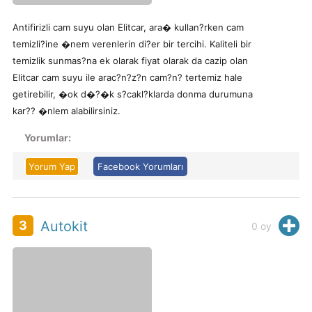
Antifirizli cam suyu olan Elitcar, ara� kullan?rken cam
temizli?ine �nem verenlerin di?er bir tercihi. Kaliteli bir
temizlik sunmas?na ek olarak fiyat olarak da cazip olan
Elitcar cam suyu ile arac?n?z?n cam?n? tertemiz hale
getirebilir, �ok d�?�k s?cakl?klarda donma durumuna
kar?? �nlem alabilirsiniz.
Yorumlar:
Yorum Yap
Facebook Yorumları
H
3
Autokit
0
oy