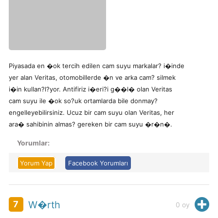
Piyasada en �ok tercih edilen cam suyu markalar? i�inde
yer alan Veritas, otomobillerde �n ve arka cam? silmek
i�in kullan?l?yor. Antifiriz i�eri?i g��l� olan Veritas
cam suyu ile �ok so?uk ortamlarda bile donmay?
engelleyebilirsiniz. Ucuz bir cam suyu olan Veritas, her
ara� sahibinin almas? gereken bir cam suyu �r�n�.
Yorumlar:
Yorum Yap
Facebook Yorumları
H
7
W�rth
0
oy