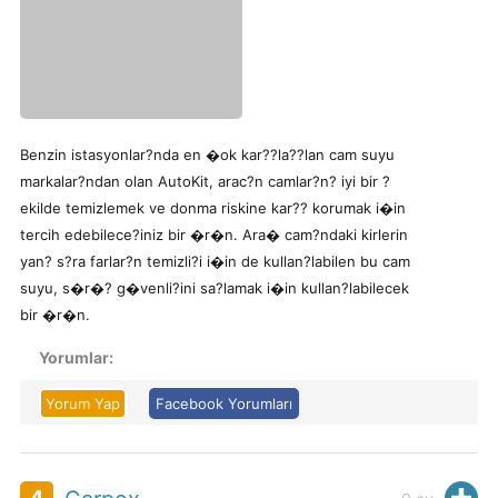
Benzin istasyonlar?nda en �ok kar??la??lan cam suyu
markalar?ndan olan AutoKit, arac?n camlar?n? iyi bir ?
ekilde temizlemek ve donma riskine kar?? korumak i�in
tercih edebilece?iniz bir �r�n. Ara� cam?ndaki kirlerin
yan? s?ra farlar?n temizli?i i�in de kullan?labilen bu cam
suyu, s�r�? g�venli?ini sa?lamak i�in kullan?labilecek
bir �r�n.
Yorumlar:
Yorum Yap
Facebook Yorumları
4