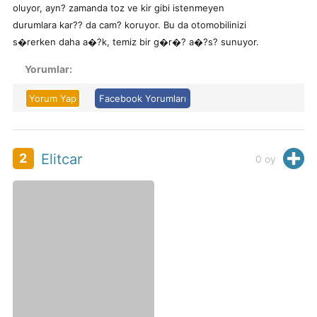
oluyor, ayn? zamanda toz ve kir gibi istenmeyen
durumlara kar?? da cam? koruyor. Bu da otomobilinizi
s�rerken daha a�?k, temiz bir g�r�? a�?s? sunuyor.
Yorumlar:
Yorum Yap
Facebook Yorumları
H
2
Elitcar
0
oy