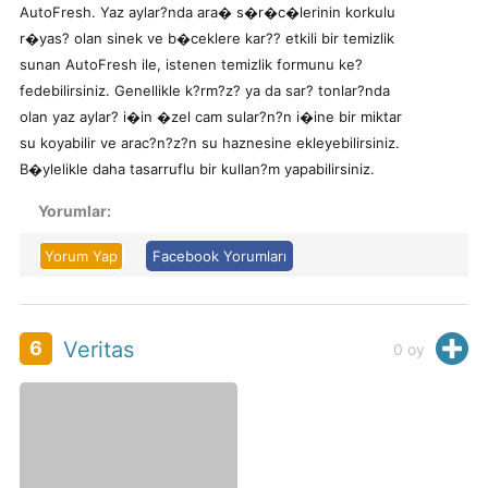
AutoFresh. Yaz aylar?nda ara� s�r�c�lerinin korkulu
r�yas? olan sinek ve b�ceklere kar?? etkili bir temizlik
sunan AutoFresh ile, istenen temizlik formunu ke?
fedebilirsiniz. Genellikle k?rm?z? ya da sar? tonlar?nda
olan yaz aylar? i�in �zel cam sular?n?n i�ine bir miktar
su koyabilir ve arac?n?z?n su haznesine ekleyebilirsiniz.
B�ylelikle daha tasarruflu bir kullan?m yapabilirsiniz.
Yorumlar:
Yorum Yap
Facebook Yorumları
H
6
Veritas
0
oy