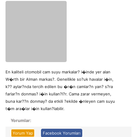
En kaliteli otomobil cam suyu markalar? i�inde yer alan
W�rth bir Alman markas?. Genellikle so?uk havalar i�in,
k?? aylar?nda tercih edilen bu �r�n camlar?n yan? s?ra
farlar?n donmas? i�in kullan?l?r. Cama zarar vermeyen,
buna kar??n donmay? da etkili ?ekilde �nleyen cam suyu
t�m ara�lar i�in kullan?labilir.
Yorumlar:
Yorum Yap
Facebook Yorumları